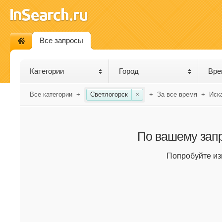
Все запросы
Категории
Город
Вре
Все категории
+
Светлогорск
×
+
За все время
+
Иск
По вашему запр
Попробуйте из