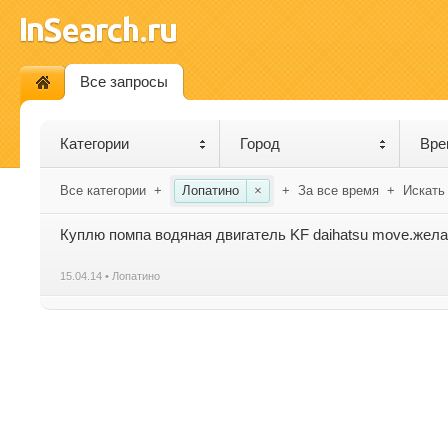
Все запросы
Категории
Город
Вре
Все категории
+
Лопатино
×
+
За все время
+
Искать
Куплю помпа водяная двигатель KF daihatsu move.жел
15.04.14 • Лопатино