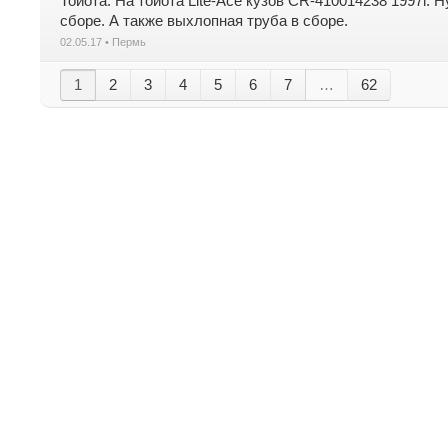
Тойота. На тойота Lite-Ace кузов CR-410014238 1997г.
сборе. А также выхлопная труба в сборе.
02.05.17 • Пермь
1
2
3
4
5
6
7
…
62