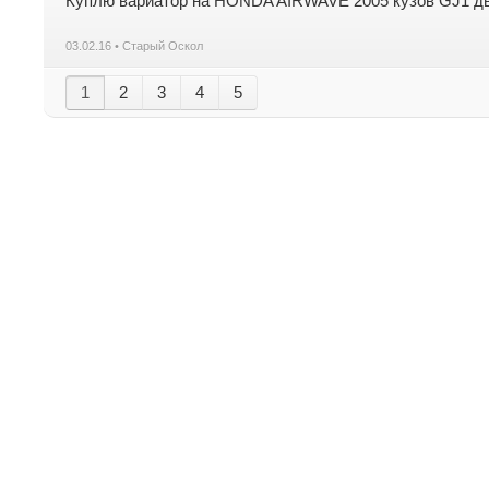
Куплю вариатор на HONDA AIRWAVE 2005 кузов GJ1 дв
03.02.16 • Старый Оскол
1
2
3
4
5