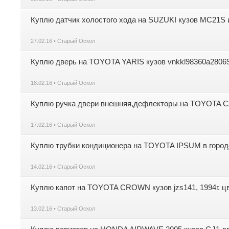
Куплю датчик холостого хода на SUZUKI кузов MC21S
27.02.16 • Старый Оскол
Куплю дверь на TOYOTA YARIS кузов vnkkl98360a2806
18.02.16 • Старый Оскол
Куплю ручка двери внешняя,дефлекторы на TOYOTA CA
17.02.16 • Старый Оскол
Куплю трубки кондиционера на TOYOTA IPSUM в город
14.02.16 • Старый Оскол
Куплю капот на TOYOTA CROWN кузов jzs141, 1994г. цв
13.02.16 • Старый Оскол