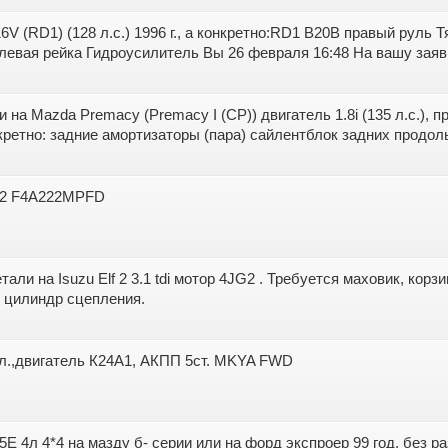
6V (RD1) (128 л.с.) 1996 г., а конкретно:RD1 B20B правый руль 
вая рейка Гидроусилитель Вы 26 февраля 16:48 На вашу заявк
на Mazda Premacy (Premacy I (CP)) двигатель 1.8i (135 л.с.), 
нкретно: задние амортизаторы (пара) сайлентблок задних продоль
 52 F4A222MPFD
али на Isuzu Elf 2 3.1 tdi мотор 4JG2 . Требуется маховик, корз
, цилиндр сцепления.
0л.,двигатель К24А1, АКПП 5ст. MKYA FWD
 4л 4*4 на мазду б- серии или на форд экспроер 99 год, без р