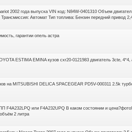
hariot 2002 года выпуска VIN код: N84W-0401310 Объем двигателя
Трансмиссия: Автомат Тип топлива: Бензин передний привод 2,4 
мость, гарантии опель астра
OYOTA ESTIMA EMINA кузов cxr20-0121983 двигатель 3cte, 4*4, 
ров на MITSUBISHI DELICA SPACEGEAR PD5V-000311 2.5k турбо
КПП F4A232LPQ или F4A232UPQ В каком состоянии и цена?фото! 
 объём 2 литра