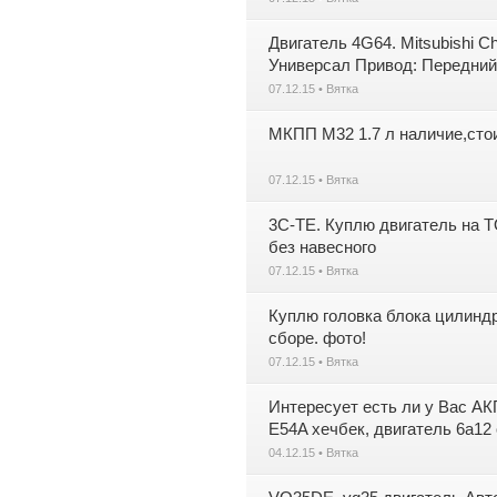
Двигатель 4G64. Mitsubishi C
Универсал Привод: Передний 
07.12.15 • Вятка
МКПП M32 1.7 л наличие,стои
07.12.15 • Вятка
3C-TE. Куплю двигатель на T
без навесного
07.12.15 • Вятка
Куплю головка блока цилинд
сборе. фото!
07.12.15 • Вятка
Интересует есть ли у Вас А
E54A хечбек, двигатель 6a12
04.12.15 • Вятка