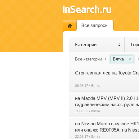
Все запросы
Категории
Гор
Все категории
+
Вятка
×
Стоп-сигнал лев на Toyota C
09.08.17 • Вятка
на Mazda MPV (MPV II) 2.0 i 1
гидравлический насос руля н
11.06.17 • Вятка
на Nissan March в кузове HK
или она же RE0F05A. на Nissa
22.03.17 • Вятка