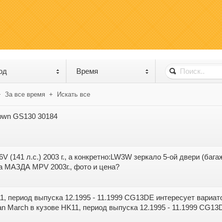
од
Время
+
За все время
+
Искать все
rown GS130 30184
6V (141 л.с.) 2003 г., а конкретно:LW3W зеркало 5-ой двери (бага
а МАЗДА MPV 2003г., фото и цена?
11, период выпуска 12.1995 - 11.1999 CG13DE интересует вари
n March в кузове HK11, период выпуска 12.1995 - 11.1999 CG13D