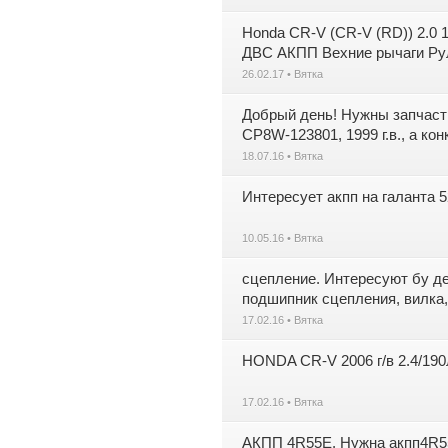
Honda CR-V (CR-V (RD)) 2.0 1
ДВС АКПП Вехние рычаги Руле
26.02.17 • Вятка
Добрый день! Нужны запчасти 
CP8W-123801, 1999 г.в., а ко
18.07.16 • Вятка
Интересует акпп на галанта
10.05.16 • Вятка
сцепление. Интересуют бу дет
подшипник сцепления, вилка
17.02.16 • Вятка
HONDA CR-V 2006 г/в 2.4/19
17.02.16 • Вятка
АКПП 4R55E. Нужна акпп4R55E