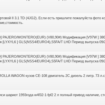
товой II 3.1 TD (4JG2). Если есть пришлите пожалуйста фото к
чие,стоимость.
0Q] PAJERO/MONTERO(EUR) (V80,90#) Модификация [V97W ] 38
LYXYL6 ] GLS(NSS4/EURO4),S5FA/T LHD Период выпуска 09/200
0Q] PAJERO/MONTERO(EUR) (V80,90#) Модификация [V97W ] 38
LYXYL6 ] GLS(NSS4/EURO4),S5FA/T LHD Период выпуска 09/200
LA WAGON кузов CE-108 двигатель 2C дизель 2 литр. 73 л.с.
биси шариот 1993года w4f32-1-fpf2 2 л полный привод наличие, ст