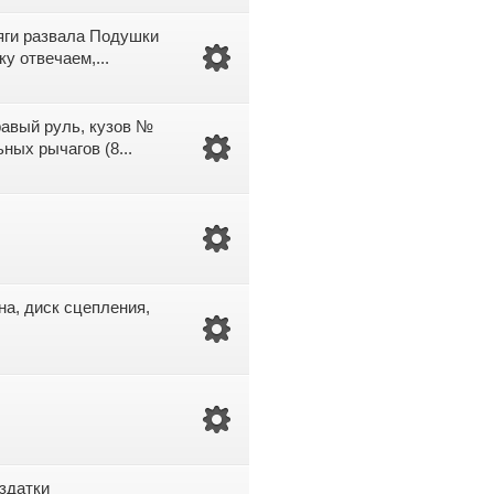
Тяги развала Подушки
у отвечаем,...
правый руль, кузов №
ных рычагов (8...
ина, диск сцепления,
аздатки