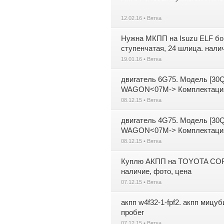
12.02.16 • Вятка
Нужна МКПП на Isuzu ELF бор
ступенчатая, 24 шлица. нали
19.01.16 • Вятка
двигатель 6G75. Модель [3
WAGON<07M-> Комплектация [
08.12.15 • Вятка
двигатель 4G75. Модель [3
WAGON<07M-> Комплектация [
08.12.15 • Вятка
Куплю АКПП на TOYOTA COROL
наличие, фото, цена
07.12.15 • Вятка
акпп w4f32-1-fpf2. акпп мицу
пробег
07.12.15 • Вятка