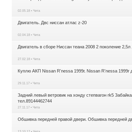
02.05.18 • Чита
Двигатель. Двс ниссан атлас z-20
02.04.18 • Чита
Двигатель в сборе Ниссан теана 2008 2 поколение 2,5л
27.02.18 • Чита
Куплю АКП Nissan R'nessa 1999г. Nissan R'nessa 1999г
29.11.17 • Чита
Задний левый ветровик на хонду степвагон rk5 Забайкал
тел.89144462744
27.11.17 • Чита
Обшивка передней правой двери. Обшивка передней дв
13.10.17 • Чита