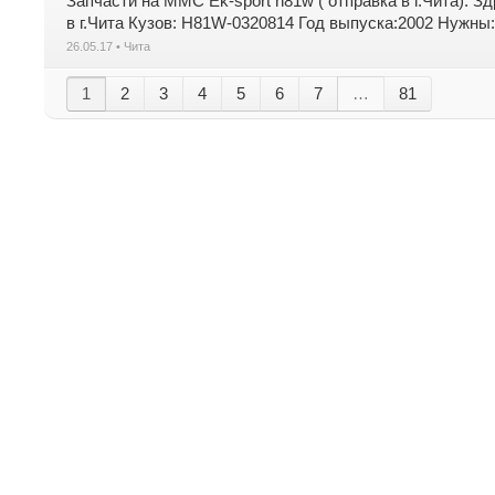
Запчасти на MMC Ek-sport h81w ( отправка в г.Чита). 
в г.Чита Кузов: H81W-0320814 Год выпуска:2002 Нужны
26.05.17 • Чита
1
2
3
4
5
6
7
…
81