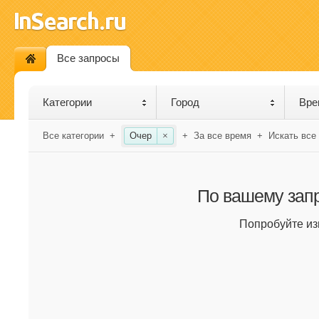
Все запросы
Категории
Город
Вре
Все категории
+
Очер
×
+
За все время
+
Искать все
По вашему запр
Попробуйте из