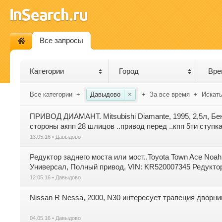
Все запросы
Категории
Город
Вре
Все категории
+
Давыдово
×
+
За все время
+
Искать
ПРИВОД ДИАМАНТ. Mitsubishi Diamante, 1995, 2,5л, Бе
стороны акпп 28 шлицов ..привод перед ..кпп 5ти 
MR246498 ФОТО И ЦЕНА?
13.05.16 • Давыдово
Редуктор заднего моста или мост..Toyota Town Ace Noah,
Универсал, Полный привод, VIN: KR520007345 Редуктор 
12.05.16 • Давыдово
Nissan R Nessa, 2000, N30 интересует трапеция дворни
04.05.16 • Давыдово