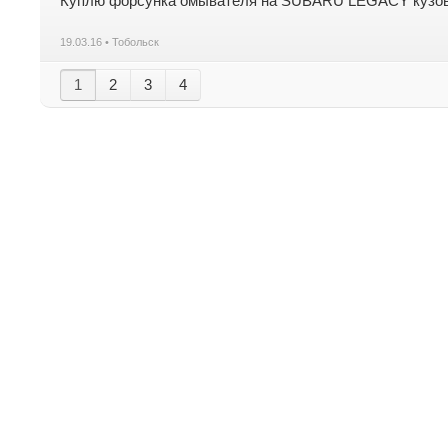
Куплю форсунка омывателя на SUBARU LEGACY кузов 
19.03.16 • Тобольск
1
2
3
4