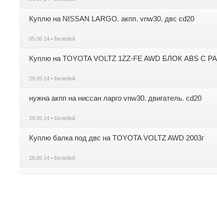
Куплю на NISSAN LARGO. акпп. vnw30. двс cd20
05.06.14 • Белебей
Куплю на TOYOTA VOLTZ 1ZZ-FE AWD БЛОК ABS С 
29.05.14 • Белебей
нужна акпп на ниссан ларго vnw30. двигатель. cd20
29.05.14 • Белебей
Куплю балка под двс на TOYOTA VOLTZ AWD 2003г
26.05.14 • Белебей