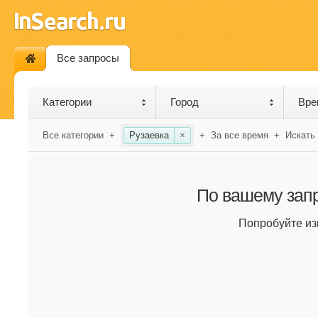
Все запросы
Категории
Город
Вре
Все категории
+
Рузаевка
×
+
За все время
+
Искать
По вашему запр
Попробуйте из