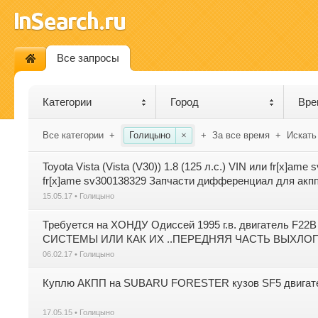
Все запросы
Категории
Город
Вре
Все категории
+
Голицыно
×
+
За все время
+
Искать
Toyota Vista (Vista (V30)) 1.8 (125 л.с.) VIN или fr[x]ame 
fr[x]ame sv300138329 Запчасти дифференциал для акп
15.05.17 • Голицыно
Требуется на ХОНДУ Одиссей 1995 г.в. двигатель
СИСТЕМЫ ИЛИ КАК ИХ ..ПЕРЕДНЯЯ ЧАСТЬ ВЫХЛО
06.02.17 • Голицыно
Куплю АКПП на SUBARU FORESTER кузов SF5 двигат
17.05.15 • Голицыно