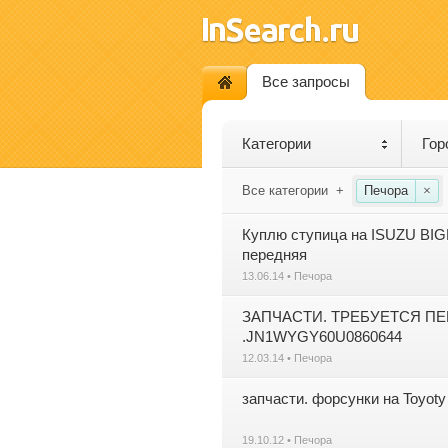
Все запросы
Категории
Гор
Все категории
+
Печора
×
Куплю ступица на ISUZU BIG
передняя
13.06.14 • Печора
ЗАПЧАСТИ. ТРЕБУЕТСЯ ПЕ
.JN1WYGY60U0860644
12.03.14 • Печора
запчасти. форсунки на Toyoty
19.10.12 • Печора