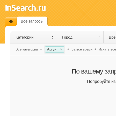
Все запросы
Категории
Город
Вре
Все категории
+
Аргун
×
+
За все время
+
Искать все
По вашему запр
Попробуйте из