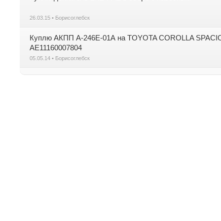
26.03.15 • Борисоглебск
Куплю АКПП А-246Е-01А на TOYOTA COROLLA SPACIO к
АЕ11160007804
05.05.14 • Борисоглебск