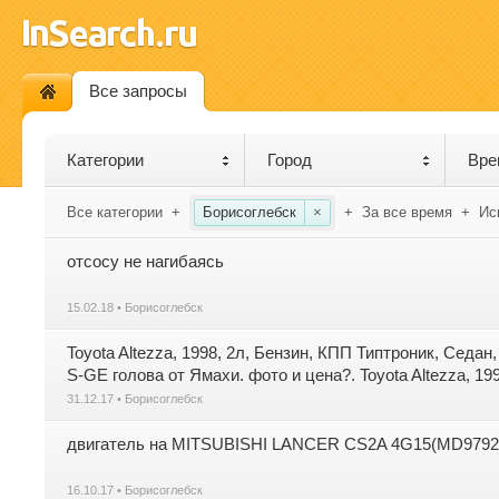
Все запросы
Категории
Город
Вре
Все категории
+
Борисоглебск
×
+
За все время
+
Ис
отсосу не нагибаясь
15.02.18 • Борисоглебск
Toyota Altezza, 1998, 2л, Бензин, КПП Типтроник, Седа
S-GE голова от Ямахи. фото и цена?. Toyota Altezza, 19
31.12.17 • Борисоглебск
двигатель на MITSUBISHI LANCER CS2A 4G15(MD97
16.10.17 • Борисоглебск