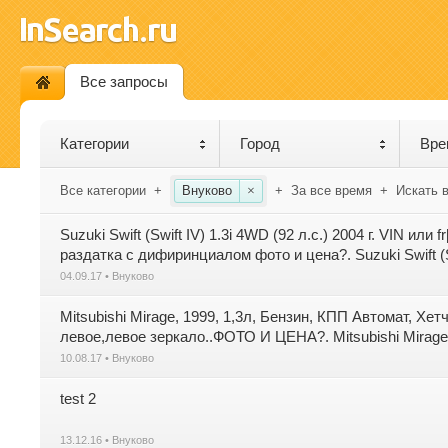
Все запросы
Категории
Город
Вре
Все категории
+
Внуково
×
+
За все время
+
Искать 
Suzuki Swift (Swift IV) 1.3i 4WD (92 л.с.) 2004 г. VIN и
раздатка с дифиринциалом фото и цена?. Suzuki Swift (Swif
04.09.17 • Внуково
Mitsubishi Mirage, 1999, 1,3л, Бензин, КПП Автомат, Хе
левое,левое зеркало..ФОТО И ЦЕНА?. Mitsubishi Mirage
привод,...
10.08.17 • Внуково
test 2
13.12.16 • Внуково